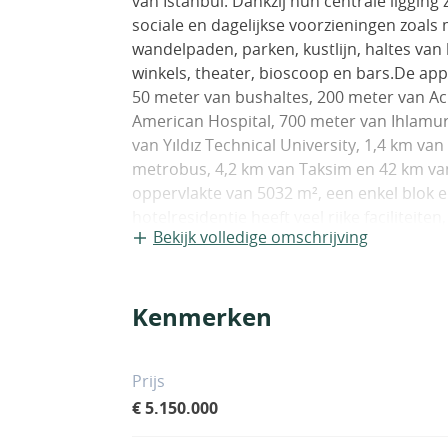
van Istanbul. Dankzij hun centrale ligging
sociale en dagelijkse voorzieningen zoals
wandelpaden, parken, kustlijn, haltes van
winkels, theater, bioscoop en bars.De appa
50 meter van bushaltes, 200 meter van Ac
American Hospital, 700 meter van Ihlamur
van Yıldız Technical University, 1,4 km va
metrobus, 4,2 km van Taksim en 42 km van
oppervlakte van 5032 m², een enkel blok 
hotelresidentie heeft veel rijke faciliteite
Bekijk volledige omschrijving
parking, technische en nooddiensten, s
zonneterrassen, personeelskamers, geme
verdiepingen met eigen tuinarchitectuur,
Kenmerken
overdekt zwembad, kinderspeelplaats, Tu
bewakingscamerasysteem.Super luxe appar
voor een comfortabel leven. Er is centrale 
Prijs
glasvezelinternetinfrastructuur, Wi-Fi-in
€ 5.150.000
kabel-tv-systeem, keukenapparatuur, airc
IST-01675