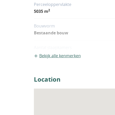
Perceeloppervlakte
2
5035 m
Bouwvorm
Bestaande bouw
Aantal slaapkamers
4
Bekijk alle kenmerken
Woningfaciliteiten
Airco
Location
Sauna
Whirlpool
Zwembad