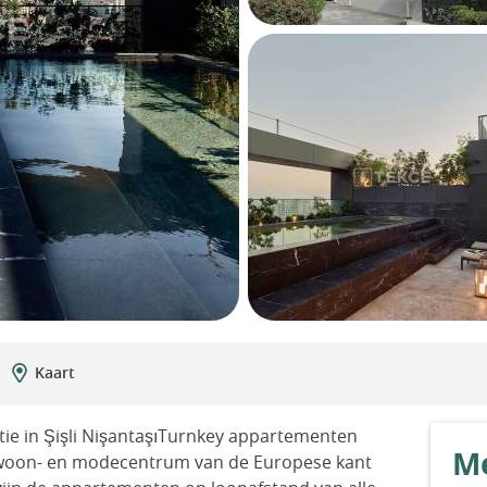
Kaart
ie in Şişli NişantaşıTurnkey appartementen
Me
n-, woon- en modecentrum van de Europese kant