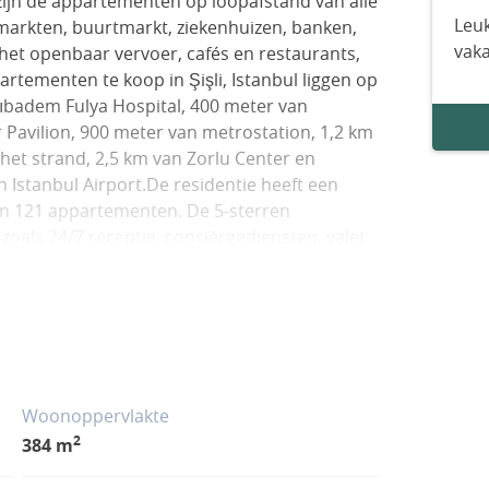
 zijn de appartementen op loopafstand van alle
Leuk
 markten, buurtmarkt, ziekenhuizen, banken,
vak
 het openbaar vervoer, cafés en restaurants,
rtementen te koop in Şişli, Istanbul liggen op
ıbadem Fulya Hospital, 400 meter van
 Pavilion, 900 meter van metrostation, 1,2 km
n het strand, 2,5 km van Zorlu Center en
 Istanbul Airport.De residentie heeft een
en 121 appartementen. De 5-sterren
n, zoals 24/7 receptie, conciërgediensten, valet
choonmaakdiensten, postkamers,
enschappelijke terrassen op de bovenste
 vergaderruimte, overdekte parkeerplaats,
rks bad, sauna, sportcentrum en 24/7
tementen hebben veel geweldige faciliteiten
verwarming en koeling, satelliettelevisie,
Woonoppervlakte
ternet, centraal warmwatersysteem, centraal
2
384 m
onditioners, terras en smart home-systeem.