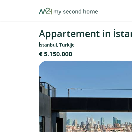
Skip
MySecondHome
to
content
Appartement in İstan
İstanbul, Turkije
€ 5.150.000