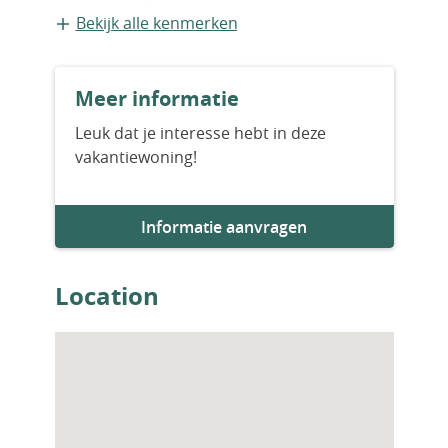
Ze beschikken ook over een stalen deur,
Appartement
Bekijk alle kenmerken
smart home-technologieën, laminaat- en
keramische vloeren, een douchecabine en
Bouwvorm
PVC-dubbelglasramen en balkondeuren. IST-
Meer informatie
Bestaande bouw
01667
Leuk dat je interesse hebt in deze
vakantiewoning!
Bouwjaar
2026
Informatie aanvragen
Aantal slaapkamers
5
Location
Aantal badkamers
2
Woningfaciliteiten
Airco