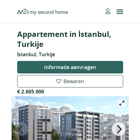
Skip
MySecondHome
to
content
Appartement in İstanbul,
Turkije
İstanbul, Turkije
Informatie aanvragen
Bewaren
€ 2.605.000