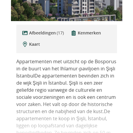
Afbeeldingen
(17)
Kenmerken
Kaart
Appartementen met uitzicht op de Bosporus
in de buurt van het Ihlamur-paviljoen in Şişli
İstanbulDe appartementen bevinden zich in
de wijk Şişli in İstanbul. Şişli is een zeer
geliefde regio vanwege de culturele en
sociale voorzieningen en is ook een centrum
voor zaken. Het valt op door de historische
structuren en de nabijheid van de kust.De
appartementen te koop in Şişli, İstanbul,
liggen op loopafstand van dagelijkse
benodigdheden. Ze bevinden zich op 50 m