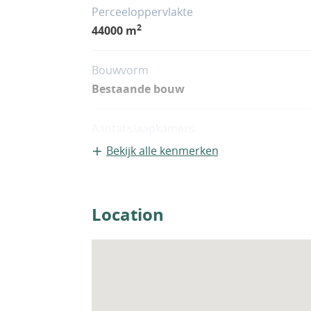
Perceeloppervlakte
2
44000 m
Bouwvorm
Bestaande bouw
Aantal slaapkamers
3
Bekijk alle kenmerken
Woningfaciliteiten
Airco
Location
Sauna
Zwembad