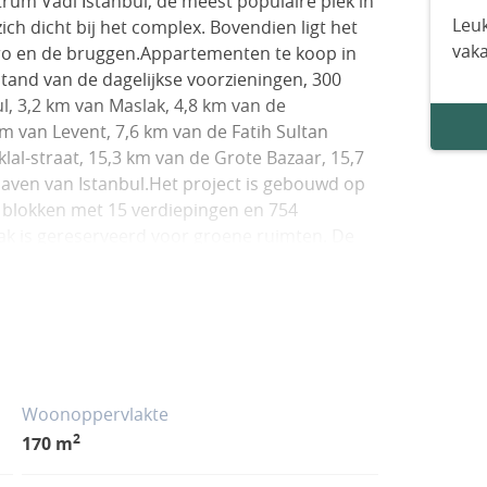
rum Vadi İstanbul, de meest populaire plek in
Leuk
ch dicht bij het complex. Bovendien ligt het
vak
ro en de bruggen.Appartementen te koop in
stand van de dagelijkse voorzieningen, 300
l, 3,2 km van Maslak, 4,8 km van de
km van Levent, 7,6 km van de Fatih Sultan
lal-straat, 15,3 km van de Grote Bazaar, 15,7
aven van Istanbul.Het project is gebouwd op
7 blokken met 15 verdiepingen en 754
k is gereserveerd voor groene ruimten. De
het bos. Het project beschikt over twee
essruimte van 1000 m², wandel- en
n spa, een stoombad, wandelpaden, een
ft , 24/7 beveiliging en beveiligingscamera’s.De
ijn voorzien van een smart home systeem,
badkamer, intercom, stalen deur, balkon,
Woonoppervlakte
ichtingssysteem. IST-01545
2
170 m