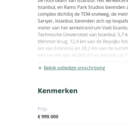
de noordkant van Istanbul. Het winkelcent
Istanbul, en Rams Park Studios bevinden zi
complex dichtbij de TEM-snelweg, de met
Sarıyer, Istanbul, bevinden zich op loopaf
meter van het winkelcentrum Vadi İstanbu
Technische Universiteit van Istanbul, 5,7 
Mehmet-brug, 12,4 km van de Beyoğlu İstik
km van Eminönü en 28,2 km van de luchth
een terrein van 44.000 m² en bestaat uit 
appartementen. 65% van het landoppervla
Bekijk volledige omschrijving
meeste appartementen hebben uitzicht op 
zwembaden, een binnenzwembad, een fitn
zitruimtes, een Turks bad, een sauna, ee
Kenmerken
kinderspeeltuin, lobby, receptie, lift, tilli
appartementen met uitzicht op het bos z
ingebouwd witgoed, kleedkamer, en-suite 
Prijs
keramische vloeren, plafondvloer en verl
€ 999.000