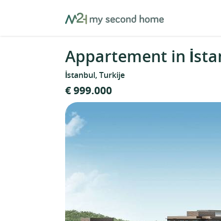
Skip
MySecondHome
to
content
Appartement in İstan
İstanbul, Turkije
€ 999.000