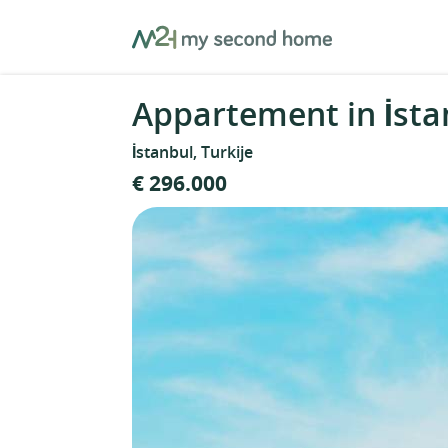
Skip
MySecondHome
to
content
Appartement in İstan
İstanbul, Turkije
€ 296.000