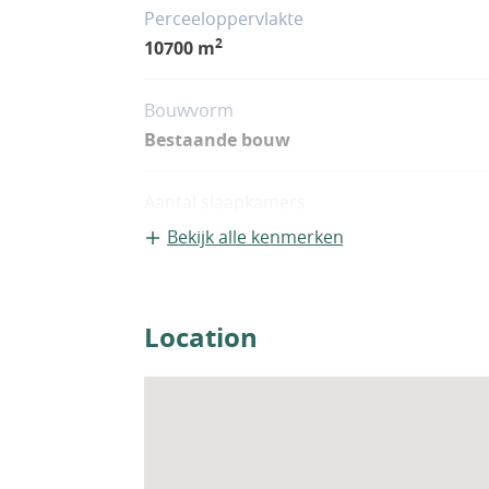
Perceeloppervlakte
2
10700 m
Bouwvorm
Bestaande bouw
Aantal slaapkamers
2
Bekijk alle kenmerken
Woningfaciliteiten
Sauna
Location