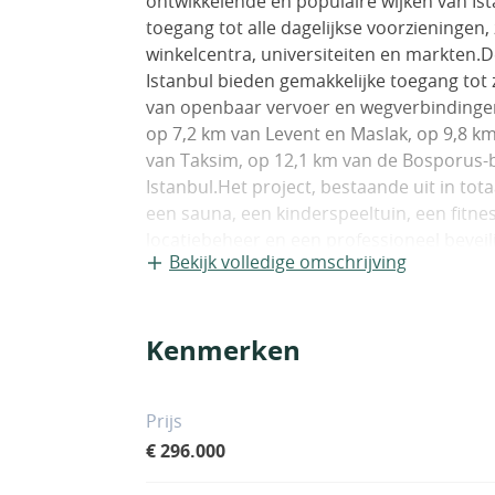
ontwikkelende en populaire wijken van Ist
toegang tot alle dagelijkse voorzieningen,
winkelcentra, universiteiten en markten.
Istanbul bieden gemakkelijke toegang tot
van openbaar vervoer en wegverbinding
op 7,2 km van Levent en Maslak, op 9,8 k
van Taksim, op 12,1 km van de Bosporus-
Istanbul.Het project, bestaande uit in to
een sauna, een kinderspeeltuin, een fitn
locatiebeheer en een professioneel beve
Bekijk volledige omschrijving
slaapkamers hebben een woonkamer, ee
appartementen hebben een gesloten keu
en-suite badkamer.) (Sommige apparteme
Kenmerken
appartementen met 3 slaapkamers hebbe
badkamer en een en-suite badkamer. (S
tuin.) IST-00509
Prijs
€ 296.000