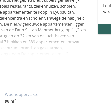
anbul. Het gebied biedt kopers gemakkelijk
Leuk
 zoals restaurants, ziekenhuizen, scholen,
vak
De appartementen te koop in Eyüpsultan,
 zakencentra en scholen vanwege de nabijheid
en. De nieuw gebouwde appartementen liggen
m van de Fatih Sultan Mehmet-brug, op 11,2 km
brug en op 32 km van de luchthaven van
taal 7 blokken en 389 appartementen, omvat
esscentrum, brand- en gasalarmen,
iligingsteam.De appartementen met 2
n open keuken en een badkamer. (Sommige
ken.) (Sommige appartementen hebben een
nten hebben een eigen tuin.)De
n een woonkamer, een aparte keuken, een
ommige appartementen hebben een eigen
Woonoppervlakte
2
98 m