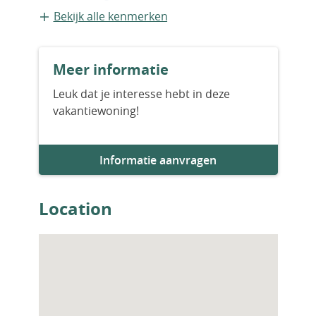
Appartement
Bekijk alle kenmerken
Bouwvorm
Meer informatie
Bestaande bouw
Leuk dat je interesse hebt in deze
vakantiewoning!
Bouwjaar
2024
Informatie aanvragen
Aantal slaapkamers
2
Location
Aantal badkamers
2
Woningfaciliteiten
Sauna