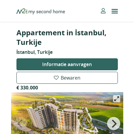
Skip
MySecondHome
to
content
Appartement in İstanbul,
Turkije
İstanbul, Turkije
Informatie aanvragen
Bewaren
€ 330.000