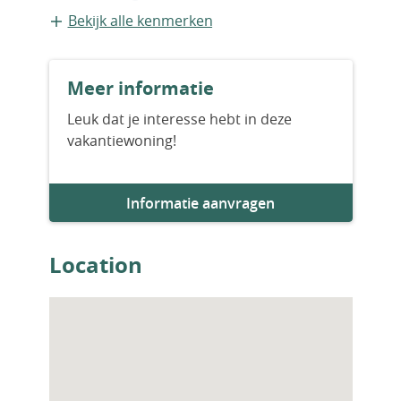
Appartement
Bekijk alle kenmerken
Bouwvorm
Meer informatie
Bestaande bouw
Leuk dat je interesse hebt in deze
vakantiewoning!
Bouwjaar
2024
Informatie aanvragen
Aantal slaapkamers
4
Location
Aantal badkamers
2
Woningfaciliteiten
Sauna