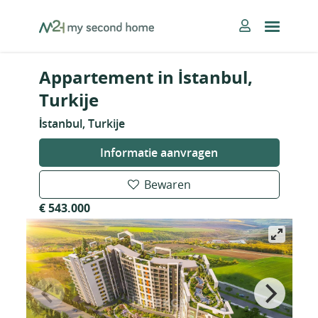
Skip
MySecondHome
to
content
Appartement in İstanbul,
Turkije
İstanbul, Turkije
Informatie aanvragen
Bewaren
€ 543.000