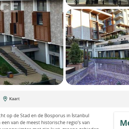
Kaart
ht op de Stad en de Bosporus in İstanbul
Me
een van de meest historische regio’s van