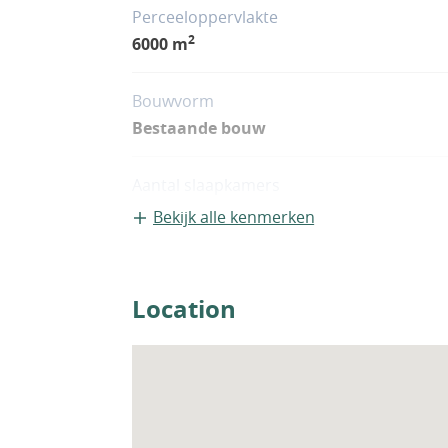
Perceeloppervlakte
2
6000 m
Bouwvorm
Bestaande bouw
Aantal slaapkamers
3
Bekijk alle kenmerken
Woningfaciliteiten
Airco
Location
Sauna
Zwembad