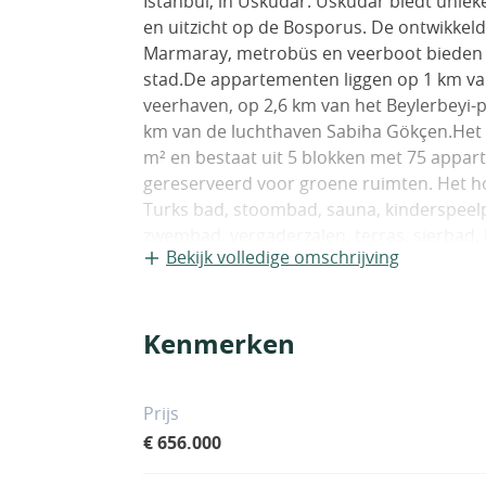
Istanbul, in Üsküdar. Üsküdar biedt unie
en uitzicht op de Bosporus. De ontwikkeld
Marmaray, metrobüs en veerboot bieden g
stad.De appartementen liggen op 1 km van
veerhaven, op 2,6 km van het Beylerbeyi-pa
km van de luchthaven Sabiha Gökçen.Het p
m² en bestaat uit 5 blokken met 75 appart
gereserveerd voor groene ruimten. Het ho
Turks bad, stoombad, sauna, kinderspee
zwembad, vergaderzalen, terras, sierbad, l
Bekijk volledige omschrijving
diensten. Dit zijn enkele van de beste opt
Üsküdar.Appartementen met zeezicht heb
ingebouwde douchecabines, en-suite badk
Kenmerken
stalen deuren, zonwering, keramische en 
balkon. IST-00638
Prijs
€ 656.000