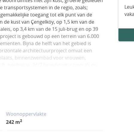
ke woonruimtes met zijn kust, groene gebieden
Leuk
e transportsystemen in de regio, zoals;
vak
emakkelijke toegang tot elk punt van de
 de kust van Çengelköy, op 1,5 km van de
leis, op 3,4 km van de 15 juli-brug en op 39
roject is gebouwd op een terrein van 6.000
ementen. Bijna de helft van het gebied is
rizontale architectuurproject omvat een
lplaats, binnenzwembad voor vrouwen,
ift, tuinhuisje, 24/7 beveiligingscamera’s en
ies om een ​​appartement te kopen in Istanbul,
ben open keukens en aparte keukens,
amers, PVC-ramen, spot- en LED-verlichting,
laminaatvloeren, TV-satellietsysteem en een
Woonoppervlakte
2
242 m