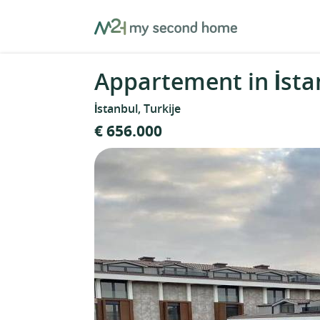
Skip
MySecondHome
to
content
Appartement in İstan
İstanbul, Turkije
€ 656.000