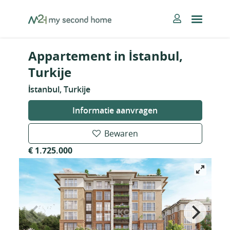
Skip
MySecondHome
to
content
Appartement in İstanbul,
Turkije
İstanbul, Turkije
Informatie aanvragen
Bewaren
€ 1.725.000