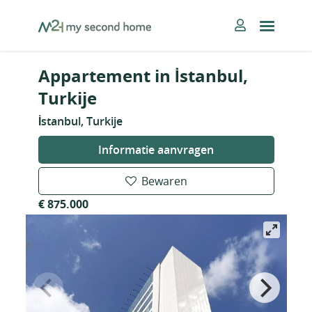
Skip
MySecondHome
to
content
Appartement in İstanbul,
Turkije
İstanbul, Turkije
Informatie aanvragen
Bewaren
€ 875.000