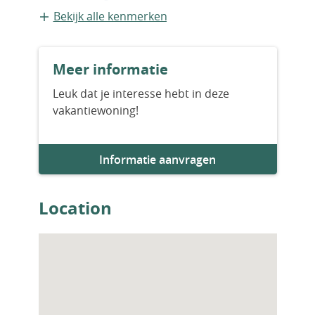
en een vloerverwarmingssysteem. IST-01191
Appartement
Bekijk alle kenmerken
Bouwvorm
Meer informatie
Bestaande bouw
Leuk dat je interesse hebt in deze
vakantiewoning!
Bouwjaar
2025
Informatie aanvragen
Aantal slaapkamers
3
Location
Aantal badkamers
2
Woningfaciliteiten
Airco