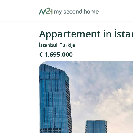
Skip
MySecondHome
to
content
Appartement in İstan
İstanbul, Turkije
€ 1.695.000