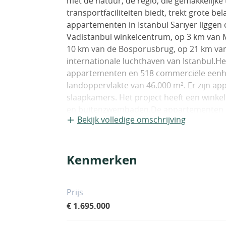
met de natuur, de regio, die gemakkelijke
transportfaciliteiten biedt, trekt grote be
appartementen in Istanbul Sarıyer liggen 
Vadistanbul winkelcentrum, op 3 km van M
10 km van de Bosporusbrug, op 21 km van
internationale luchthaven van Istanbul.He
appartementen en 518 commerciële eenhe
landoppervlakte van 46.000 m². Er zijn a
slaapkamers. Het project heeft een winkel
en buitenzwembaden.De appartementen b
Bekijk volledige omschrijving
badkamer, en-suite badkamer en balkons.
voorzien van stalen deuren, laminaat en
centraal satelliet TV systeem, smart ho
Kenmerken
douchecabine. IST-00845
Prijs
€ 1.695.000