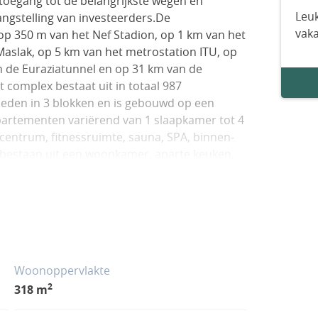
 toegang tot de belangrijkste wegen en
Leuk
langstelling van investeerders.De
vak
op 350 m van het Nef Stadion, op 1 km van het
aslak, op 5 km van het metrostation ITU, op
 de Euraziatunnel en op 31 km van de
t complex bestaat uit in totaal 987
den in 3 blokken en is gebouwd op een
ppartementen variërend van 1 slaapkamer tot 4
centrum, fitnessruimte, sauna, SPA, binnen-
estaan uit een woonkamer, aparte keuken,
 Het interieur van de appartementen is
 keramische coating, PVC raamsysteem,
me systemen, inbouwapparatuur, witgoed en
Woonoppervlakte
2
318 m