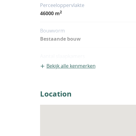
Perceeloppervlakte
2
46000 m
Bouwvorm
Bestaande bouw
Aantal slaapkamers
4
Bekijk alle kenmerken
Woningfaciliteiten
Airco
Location
Sauna