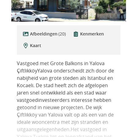
Afbeeldingen
(20)
Kenmerken
Kaart
Vastgoed met Grote Balkons in Yalova
ÇiftlikköyYalova onderscheidt zich door de
nabijheid van grote steden als Istanbul en
Kocaeli. De stad heeft zich de afgelopen
jaren snel ontwikkeld als een stad waar
vastgoedinvesteerders interesse hebben
getoond in nieuwe projecten. De wijk
Çiftlikköy van Yalova valt op als een van de
ideale wooncentra met zijn stranden en
uitgaansgelegenheden.Het vastgoed in
Yalova Turkije ligt op loopafstand van het