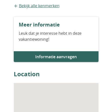
Appartement
Bekijk alle kenmerken
Bouwvorm
Meer informatie
Bestaande bouw
Leuk dat je interesse hebt in deze
vakantiewoning!
Bouwjaar
2018
Informatie aanvragen
Aantal slaapkamers
3
Location
Aantal badkamers
2