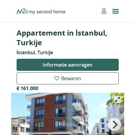
Skip
MySecondHome
to
content
Appartement in İstanbul,
Turkije
İstanbul, Turkije
Informatie aanvragen
Bewaren
€ 161.000