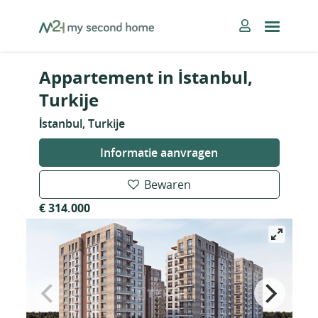
Skip
MySecondHome
to
content
Appartement in İstanbul,
Turkije
İstanbul, Turkije
Informatie aanvragen
Bewaren
€ 314.000