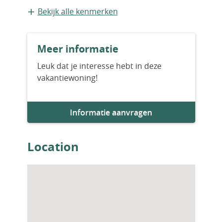
Appartement
Bekijk alle kenmerken
Bouwvorm
Meer informatie
Bestaande bouw
Leuk dat je interesse hebt in deze
vakantiewoning!
Bouwjaar
2026
Informatie aanvragen
Aantal slaapkamers
3
Location
Aantal badkamers
2
Woningfaciliteiten
Sauna