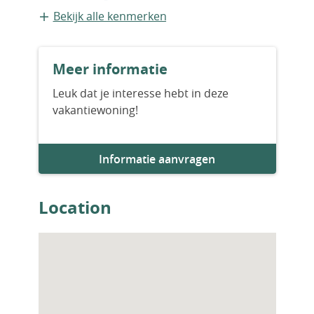
dubbele beglazing, douchecabines en
Appartement
Bekijk alle kenmerken
radiatoren. IST-01248
Bouwvorm
Meer informatie
Bestaande bouw
Leuk dat je interesse hebt in deze
vakantiewoning!
Bouwjaar
2025
Informatie aanvragen
Aantal slaapkamers
3
Location
Aantal badkamers
2
Woningfaciliteiten
Airco