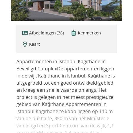
Afbeeldingen
(36)
Kenmerken
Kaart
Appartementen in Istanbul Kagithane in
Beveiligd ComplexDe appartementen liggen
in de wijk Kağıthane in Istanbul. Kağıthane is
uitgegroeid tot een goed ontwikkeld gebied
en kreeg een snelle waarde onlangs. Het
project is gelegen in het meest prestigieuze
gebied van Kağıthane.Appartementen in
Istanbul Kagithane te koop liggen op 110 m
van de bushalte, 350 m van het Ministerie
van Jeugd en Sport Centrum van de wijk, 1,1
km van TEM snelweg, 1,3 km van Atlas