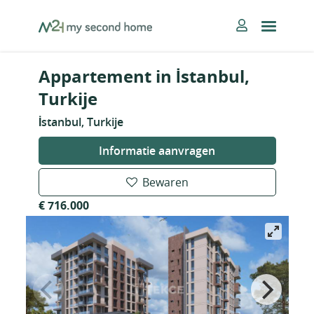
Skip
MySecondHome
to
content
Appartement in İstanbul,
Turkije
İstanbul, Turkije
Informatie aanvragen
Bewaren
€ 716.000