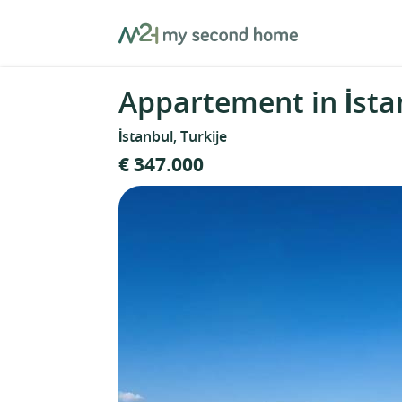
Skip
MySecondHome
to
content
Appartement in İstan
İstanbul, Turkije
€ 347.000