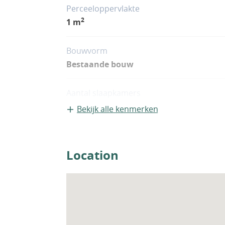
Perceeloppervlakte
2
1 m
Bouwvorm
Bestaande bouw
Aantal slaapkamers
1
Bekijk alle kenmerken
Woningfaciliteiten
Airco
Location
Sauna
Zwembad