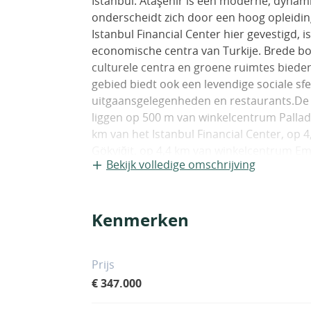
Istanbul. Ataşehir is een moderne, dynami
onderscheidt zich door een hoog opleidin
Istanbul Financial Center hier gevestigd, i
economische centra van Turkije. Brede b
culturele centra en groene ruimtes biede
gebied biedt ook een levendige sociale sfee
uitgaansgelegenheden en restaurants.De 
liggen op 500 m van winkelcentrum Pallad
km van het Istanbul Financial Center, op 
Gökyiğit, op 4,4 km van winkelcentrum Em
Bekijk volledige omschrijving
van de Euraziëtunnel, op 16 km van de F
luchthaven Sabiha Gökçen.Het project, b
verdiepingen op een perceel van 1.538 m²
Kenmerken
woningen. Het project omvat een lift, een
generator, 24/7 beveiliging, technische 
appartementen zijn voorzien van een apar
Prijs
badkamer, inbouwapparatuur, glasvezelint
€ 347.000
douchecabine, een warmtemeter, een sate
en vloerverwarming. IST-01735