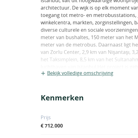
Istanbul, valt dit hoogwaardige woonprojec
architectuur. De wijk is op elk moment va
toegang tot metro- en metrobusstations,
winkelcentra, markten, zorginstellingen, 
diverse culturele en sociale voorzieningen
meter van bushaltes, 150 meter van het M
meter van de metrobus. Daarnaast ligt het
van Zorlu Center, 2,9 km van Nişantaşı, 3,
het Taksimplein, 8,5 km van het Sultanah
luchthaven van Istanbul.Het project is g
Bekijk volledige omschrijving
15.000 m² en bestaat uit zes blokken met e
appartementen. Het project is ontworpen
en biedt vele sociale voorzieningen zoa
Kenmerken
spa, Turks bad, fitnessruimte, sierzwemb
Daarnaast zijn er een overdekte parkeerga
schoonmaakdiensten en 24/7 beveiliging
Prijs
moderne en comfortabele levensstijl en z
€ 712.000
laminaat- en keramische vloeren, massi
douchecabines, dubbelglas PVC-ramen, 