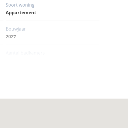
1770
Soort woning
Appartement
Bouwjaar
2027
Aantal badkamers
1