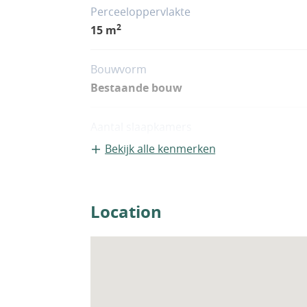
een centrale satellietinfrastructuur. IST-0
Perceeloppervlakte
2
15 m
Bouwvorm
Bestaande bouw
Aantal slaapkamers
2
Bekijk alle kenmerken
Woningfaciliteiten
Airco
Location
Zwembad