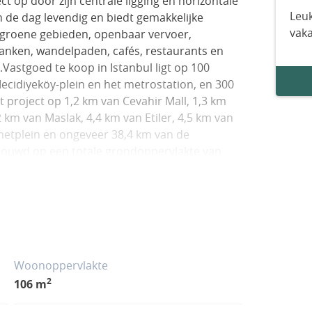
t op door zijn centrale ligging en horizontale
Leuk
n de dag levendig en biedt gemakkelijke
vak
 groene gebieden, openbaar vervoer,
banken, wandelpaden, cafés, restaurants en
.Vastgoed te koop in Istanbul ligt op 100
ecidiyeköy-plein en het metrostation, en 300
 project op 1,2 km van Cevahir Mall, 1,3 km
2 km van Maslak, 4,4 km van Etiler, 4,5 km van
metplein en ongeveer 38,4 km van de
ebouwd op een totale grondoppervlakte van
lk 11 verdiepingen en in totaal 321
 volgens een horizontaal architectuurconcept
ls een binnenzwembad, kinderzwembad, sauna,
aden, wandelpaden, cafés en winkelruimtes.
rage, kinderspeelplaatsen, receptie- en
 met camerasysteem.De woningen bieden een
Woonoppervlakte
ijn uitgerust met stalen toegangsdeuren,
2
106 m
eve keukenkasten, inbouwkeukenapparatuur,
balkondeuren, een smart home-systeem en