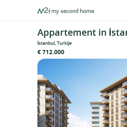
Skip
MySecondHome
to
content
Appartement in İstan
İstanbul, Turkije
€ 712.000