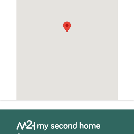
Sauna
Whirlpool
Zwembad