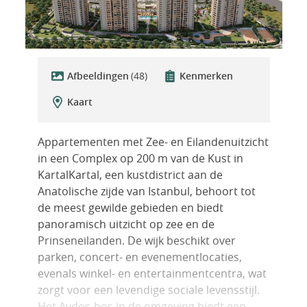
Afbeeldingen
(48)
Kenmerken
Kaart
Appartementen met Zee- en Eilandenuitzicht
in een Complex op 200 m van de Kust in
KartalKartal, een kustdistrict aan de
Anatolische zijde van Istanbul, behoort tot
de meest gewilde gebieden en biedt
panoramisch uitzicht op zee en de
Prinseneilanden. De wijk beschikt over
parken, concert- en evenementlocaties,
evenals winkel- en entertainmentcentra, wat
zorgt voor een levendige sociale levensstijl.
Het Aydos-bos in de omgeving biedt een