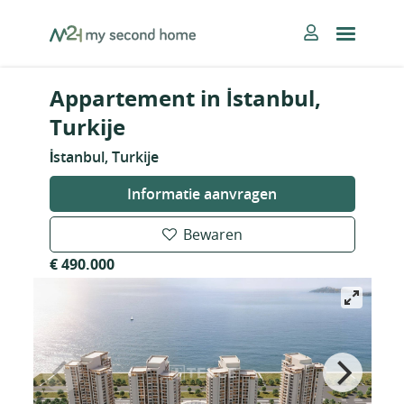
Skip
MySecondHome
to
content
Appartement in İstanbul,
Turkije
İstanbul, Turkije
Informatie aanvragen
Bewaren
€ 490.000