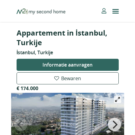
Skip
MySecondHome
to
content
Appartement in İstanbul,
Turkije
İstanbul, Turkije
Informatie aanvragen
Bewaren
€ 174.000