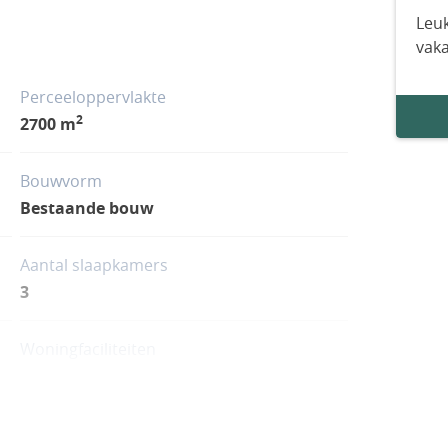
Leuk
vak
Perceeloppervlakte
2
2700 m
Bouwvorm
Bestaande bouw
Aantal slaapkamers
3
Woningfaciliteiten
Zwembad