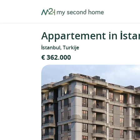
Skip
MySecondHome
to
content
Appartement in İstan
İstanbul, Turkije
€ 362.000