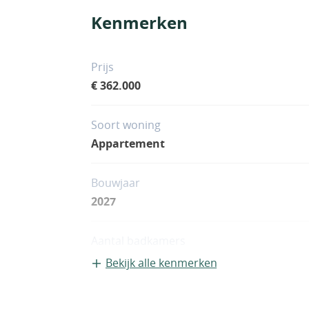
Kenmerken
Prijs
€ 362.000
Soort woning
Appartement
Bouwjaar
2027
Aantal badkamers
2
Bekijk alle kenmerken