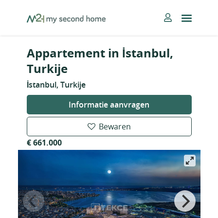
Skip
MySecondHome
to
content
Appartement in İstanbul,
Turkije
İstanbul, Turkije
Informatie aanvragen
Bewaren
€ 661.000