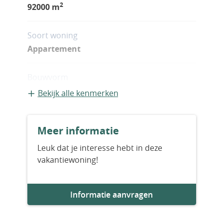
2
92000 m
Soort woning
Appartement
Bouwvorm
Bestaande bouw
Bekijk alle kenmerken
Bouwjaar
Meer informatie
2027
Leuk dat je interesse hebt in deze
vakantiewoning!
Aantal slaapkamers
4
Informatie aanvragen
Aantal badkamers
2