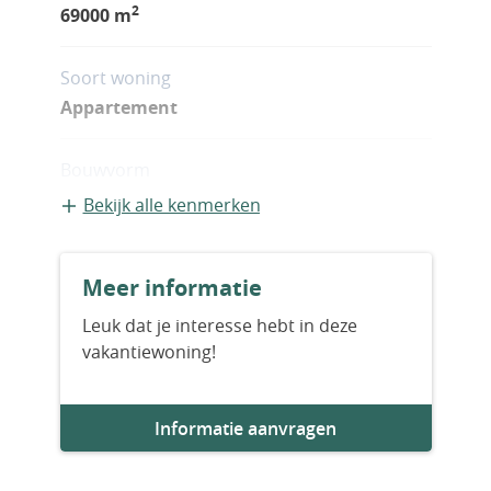
2
69000 m
Soort woning
Appartement
Bouwvorm
Bestaande bouw
Bekijk alle kenmerken
Bouwjaar
Meer informatie
2025
Leuk dat je interesse hebt in deze
vakantiewoning!
Aantal slaapkamers
1
Informatie aanvragen
Aantal badkamers
2