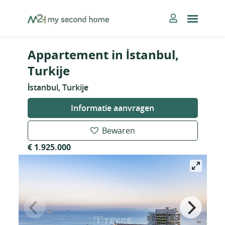
Skip
MySecondHome
to
content
Appartement in İstanbul,
Turkije
İstanbul, Turkije
Informatie aanvragen
Bewaren
€ 1.925.000