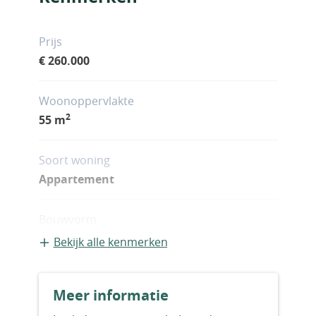
Prijs
€ 260.000
Woonoppervlakte
2
55 m
Soort woning
Appartement
Bouwvorm
Bestaande bouw
Bekijk alle kenmerken
Aantal slaapkamers
Meer informatie
1