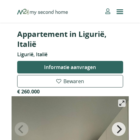
Skip
MySecondHome
to
content
Appartement in Ligurië,
Italië
Ligurië, Italië
Informatie aanvragen
Bewaren
€ 260.000