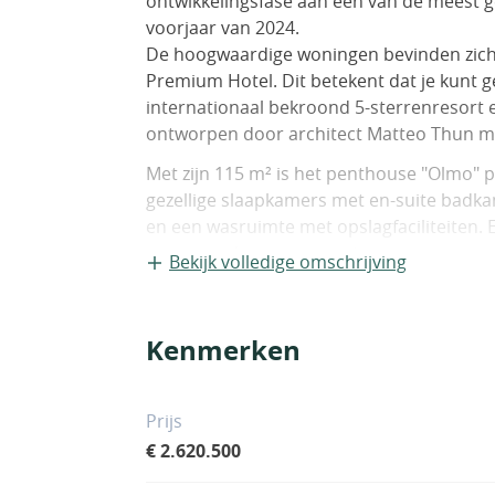
ontwikkelingsfase aan een van de meest g
voorjaar van 2024.
De hoogwaardige woningen bevinden zich in
Premium Hotel. Dit betekent dat je kunt 
internationaal bekroond 5-sterrenresort 
ontworpen door architect Matteo Thun me
Met zijn 115 m² is het penthouse "Olmo" pe
gezellige slaapkamers met en-suite badka
en een wasruimte met opslagfaciliteiten. 
omgeven door een ruim terras.
Bekijk volledige omschrijving
Een privé dakterras biedt de mogelijkhei
Dit penthouse belichaamt luxe, stijl en c
van een luxe levensstijl in een exclusieve
Kenmerken
Kies uit twee interieuropties van het inte
gedoe van coördinatie. Geniet in plaats d
Prijs
De netto aankoopprijs van de woning omvat
€ 2.620.500
de prijs voor een ondergrondse parkeerga