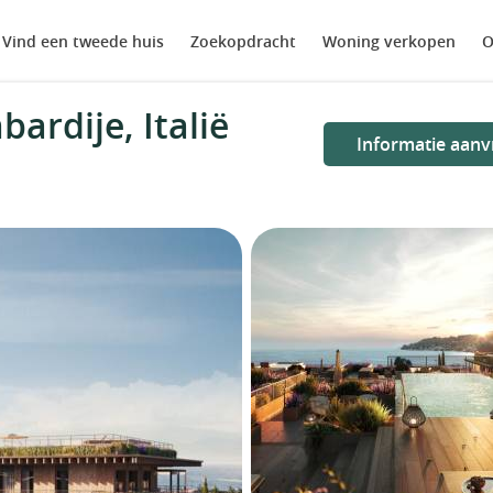
Vind een tweede huis
Zoekopdracht
Woning verkopen
O
ardije, Italië
Informatie aanv