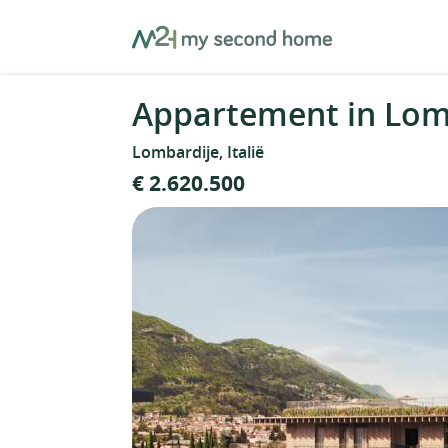
Skip
MySecondHome
to
content
Appartement in Lomb
Lombardije, Italië
€ 2.620.500