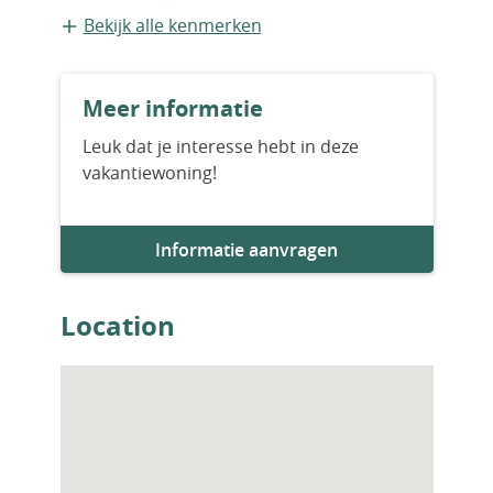
Appartement
Bekijk alle kenmerken
Bouwvorm
Meer informatie
Bestaande bouw
Leuk dat je interesse hebt in deze
vakantiewoning!
Bouwjaar
2026
Informatie aanvragen
Aantal slaapkamers
2
Location
Aantal badkamers
2
Woningfaciliteiten
Zwembad