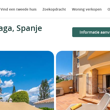
Vind een tweede huis
Zoekopdracht
Woning verkopen
O
aga, Spanje
Informatie aanv