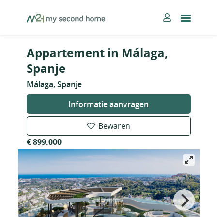
Skip
MySecondHome
to
content
Appartement in Málaga,
Spanje
Málaga, Spanje
Informatie aanvragen
Bewaren
€ 899.000