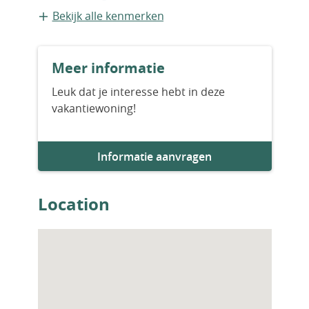
airconditioningsysteem met een
Appartement
Bekijk alle kenmerken
gecentraliseerd klimaatbeheersingssysteem,
vloeistofstromende hydraulische
Bouwvorm
vloerverwarming in de woonkamer en
Meer informatie
Bestaande bouw
slaapkamers en elektrische vloerverwarming
in de badkamers. AGP-00348
Leuk dat je interesse hebt in deze
vakantiewoning!
Bouwjaar
2023
Informatie aanvragen
Aantal slaapkamers
2
Location
Aantal badkamers
2
Woningfaciliteiten
Airco