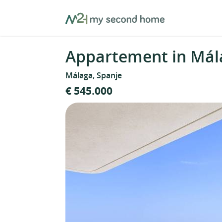
Skip
MySecondHome
to
content
Appartement in Mál
Málaga, Spanje
€ 545.000