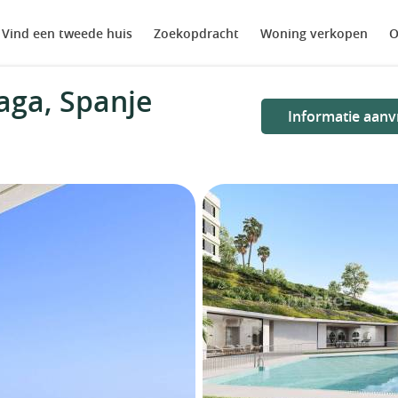
Vind een tweede huis
Zoekopdracht
Woning verkopen
O
aga, Spanje
Informatie aanv