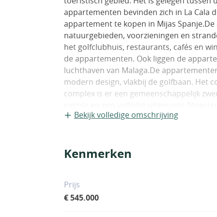
toeristisch gebied. Het is gelegen tussen
appartementen bevinden zich in La Cala d
appartement te kopen in Mijas Spanje.De 
natuurgebieden, voorzieningen en stranden
het golfclubhuis, restaurants, cafés en win
de appartementen. Ook liggen de appart
luchthaven van Malaga.De appartementen
modern design, vlakbij de golfbaan. Het co
complex is er een gemeenschappelijk zwe
ruimte en een volledig uitgeruste fitne
Bekijk volledige omschrijving
golfzijde hebben ruime terrassen met gr
woonkamers. De appartementen hebben ee
park. Ook beschikken sommige appartem
Kenmerken
Prijs
€ 545.000