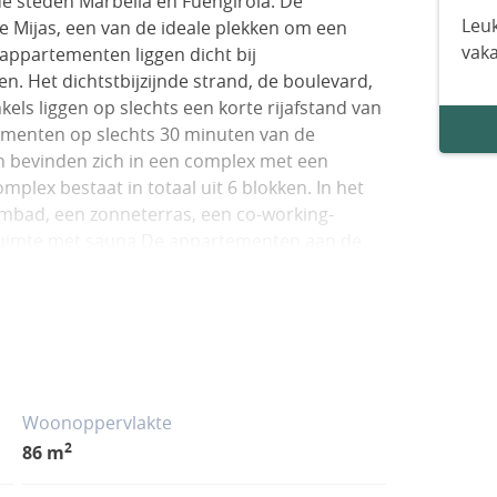
 de steden Marbella en Fuengirola. De
Leuk
e Mijas, een van de ideale plekken om een
vak
appartementen liggen dicht bij
. Het dichtstbijzijnde strand, de boulevard,
kels liggen op slechts een korte rijafstand van
ementen op slechts 30 minuten van de
 bevinden zich in een complex met een
mplex bestaat in totaal uit 6 blokken. In het
mbad, een zonneterras, een co-working-
ssruimte met sauna.De appartementen aan de
ote ramen die de terrassen verbinden met de
n volledig uitgeruste keuken en een eigen
enten over bergingen. AGP-00704
Woonoppervlakte
2
86 m