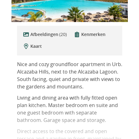
Afbeeldingen
(20)
Kenmerken
Kaart
Nice and cozy groundfloor apartment in Urb.
Alcazaba Hills, next to the Alcazaba Lagoon.
South facing, quiet and private with views to
the gardens and mountains.
Living and dining area with fully fitted open
plan kitchen. Master bedroom en suite and
one guest bedroom with separate
bathroom. Garage space and storage.
Direct access to the covered and open
terrace and a garden in front, maintained by