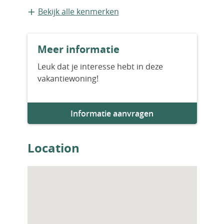
Bestaande bouw
Bekijk alle kenmerken
Bouwjaar
Meer informatie
2012
Leuk dat je interesse hebt in deze
vakantiewoning!
Aantal slaapkamers
2
Informatie aanvragen
Aantal badkamers
2
Location
Woningfaciliteiten
Zwembad