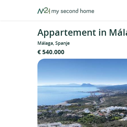
Skip
MySecondHome
to
content
Appartement in Mál
Málaga, Spanje
€ 540.000