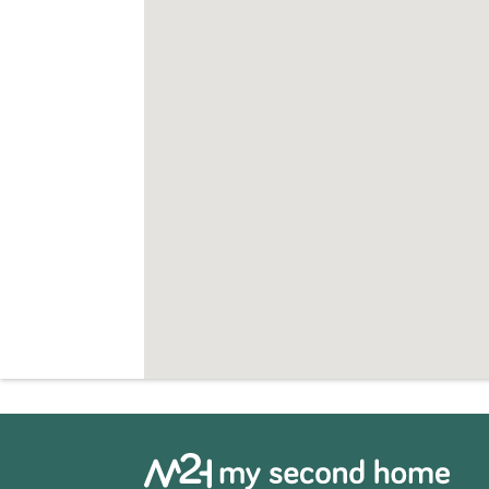
Bewoners kunnen genieten van een beslo
en uitstekende gemeenschappelijke voor
volledig uitgeruste fitnessruimte en een 
ontspanning en sociale interactie. De ru
ruimtes creëren een perfecte setting om t
Elke woning beschikt ook over een onderg
zorgt voor gemak en functionaliteit.
Uitstekende bereikbaarheid en bezienswa
Jachthaven van Sotogrande 5 km
Estepona 15 km
Haven van La Duquesa 3 km
Valderrama Golf 12 km
Alcaidesa Golf 10 km
Luchthaven Gibraltar 30 km