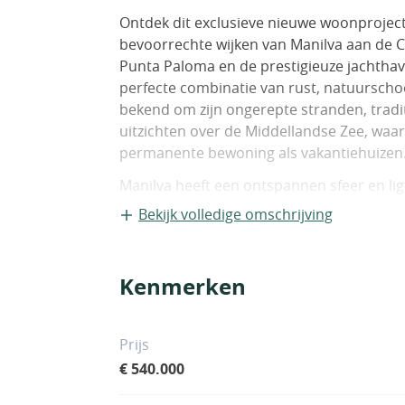
Ontdek dit exclusieve nieuwe woonproject
bevoorrechte wijken van Manilva aan de Cos
Punta Paloma en de prestigieuze jachthav
perfecte combinatie van rust, natuurschoo
bekend om zijn ongerepte stranden, trad
uitzichten over de Middellandse Zee, waa
permanente bewoning als vakantiehuizen
Manilva heeft een ontspannen sfeer en ligt 
bestemmingen zoals Estepona en Sotogrand
Bekijk volledige omschrijving
en sportmogelijkheden bieden.
Moderne appartementen ontworpen voor
Kenmerken
Dit project omvat 90 stijlvolle appartem
waarvan één ensuite. De woningen zijn o
functionaliteit en natuurlijk licht, met ee
Prijs
blootstelling aan de zon gedurende de da
€ 540.000
Alle woningen beschikken over ruime terr