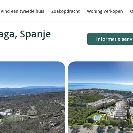
Vind een tweede huis
Zoekopdracht
Woning verkopen
O
aga, Spanje
Informatie aanv