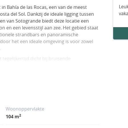
Leuk
 in Bahía de las Rocas, een van de meest
vak
ta del Sol. Dankzij de ideale ligging tussen
en van Sotogrande biedt deze locatie een
n en een levensstijl aan zee. Het gebied staat
itionele strandbars en panoramische
rdoor het een ideale omgeving is voor zowel
.
tegelijkertijd dicht bij bruisende
e, die een breed scala aan recreatie-, eet-
 mediterraan wonen
enten met 2 en 3 slaapkamers en 2 badkamers,
ntworpen met de nadruk op comfort,
n zuidoost- en zuidwestoriëntatie die de
Woonoppervlakte
g maximaliseert.
2
104 m
assen, perfect om van het buitenleven te