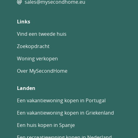
sales@mysecondhome.eu
Volledig ingerichte en uitgeruste keukens
met inbouwapparatuur
Links
Gemotoriseerde rolluiken in de slaapkamers
Versterkte veiligheidsdeur
Vind een tweede huis
Badkamers met wastafels, doucheschermen
Zoekopdracht
en elektrische vloerverwarming
Woning verkopen
Aerothermisch systeem voor
warmwaterproductie
Over MySecondHome
Volledig geïnstalleerd
Landen
airconditioningsysteem met luchtkanalen
Video-intercomsysteem
Een vakantiewoning kopen in Portugal
LED-verlichtingspakket door het hele pand
Een vakantiewoning kopen in Griekenland
Elk appartement beschikt ook over een
Een huis kopen in Spanje
ondergrondse parkeerplaats en een eigen
berging met directe lifttoegang naar elke
Een recreatiewoning kopen in Nederland