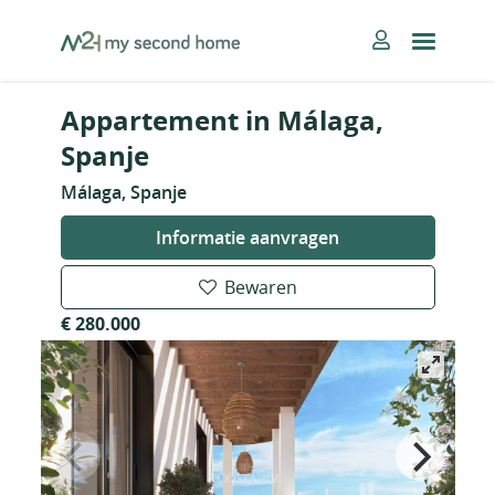
Skip
MySecondHome
to
content
Appartement in Málaga,
Spanje
Málaga, Spanje
Informatie aanvragen
Bewaren
€ 280.000