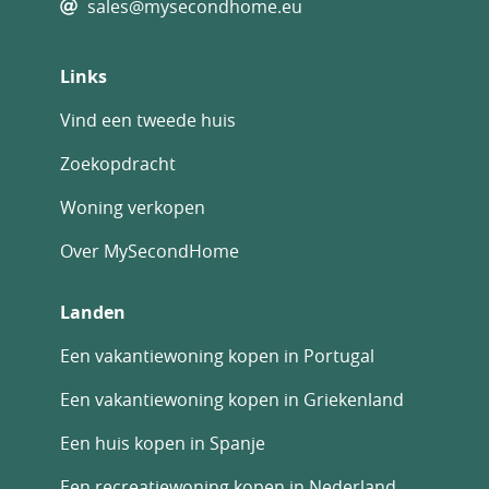
sales@mysecondhome.eu
Geavanceerde thermische en akoestische
isolatie
Links
Hoogwaardig buitenschrijnwerk met
thermische onderbrekingstechnologie
Vind een tweede huis
Inclusief ondergrondse parkeerplaats
Zoekopdracht
Inclusief privéberging
Woning verkopen
Uitstekende locatie en bereikbaarheid
Over MySecondHome
Laguna de Mijas is een van de meest gewilde
woonwijken van Mijas Costa en biedt een
Landen
rustige omgeving terwijl het dicht bij de
belangrijkste bestemmingen in de regio ligt.
Een vakantiewoning kopen in Portugal
Bewoners genieten van gemakkelijke
toegang tot stranden, golfbanen,
Een vakantiewoning kopen in Griekenland
internationale scholen, winkelcentra en
Een huis kopen in Spanje
recreatieve voorzieningen.
Afstanden tot belangrijke
Een recreatiewoning kopen in Nederland