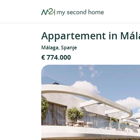
Skip
MySecondHome
to
content
Appartement in Mál
Málaga, Spanje
€ 774.000