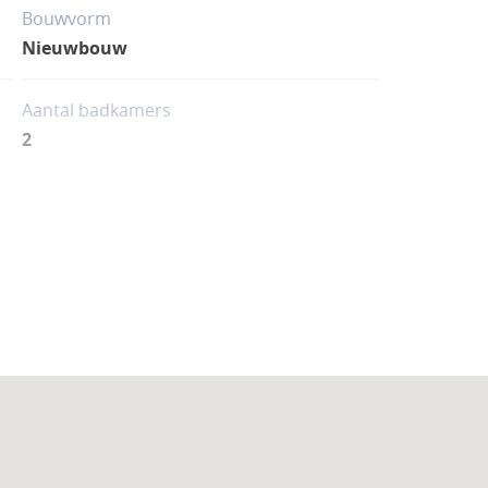
ona, dicht bij zee en met eigentijdse
Bouwvorm
.
Nieuwbouw
Aantal badkamers
2