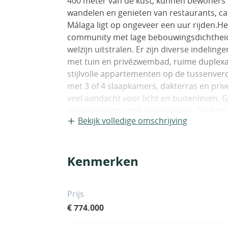
400 meter van de kust, kunnen bewoners 
wandelen en genieten van restaurants, ca
Málaga ligt op ongeveer een uur rijden.He
community met lage bebouwingsdichtheid 
welzijn uitstralen. Er zijn diverse indel
met tuin en privézwembad, ruime duplex
stijlvolle appartementen op de tussenver
met 3 of 4 slaapkamers, dakterras en pri
veel aandacht voor licht en buitenleven.
en woonkamer met de terrassen. De hoofd
Bekijk volledige omschrijving
badkamer en dressing. Afwerking omvat v
zones, ingerichte keukens met apparatuu
woning beschikt over een parkeerplaats 
Kenmerken
berging.Beganegrondwoningen en pentho
Afhankelijk van de bouwfase kunnen koper
kiezen, zoals een buitenkeukenbar.De gem
Prijs
voor een comfortabele levensstijl: afgesl
€ 774.000
buitenzwembad, fitnessruimte, coworking
verwarmd binnenzwembad, sauna en hamma