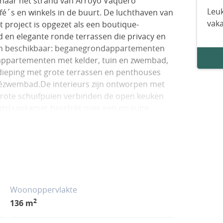
naar het strand van Arroyo Vaquero
Leuk
fé´s en winkels in de buurt. De luchthaven van
vak
t project is opgezet als een boutique-
en elegante ronde terrassen die privacy en
ingen beschikbaar: beganegrondappartementen
appartementen met kelder, tuin en zwembad,
dieping met grote terrassen en penthouses
vézwembad.De interieurs zijn ontworpen met
 Grote schuifpuien verbinden de open keuken
slaapkamer beschikt over een en-suite
loerverwarming in de badkamers, airco met
r en een basis Smart Home-systeem. Elke
in de ondergrondse garage en een
uses hebben bovendien een buitendouche.
s de afwerking personaliseren of extra opties
eenschappelijke faciliteiten zijn ontworpen
Woonoppervlakte
oten complex, aangelegde tuinen,
2
136 m
ruimte en een wellnessgedeelte met
m.Een verfijnde keuze voor wie op zoek is