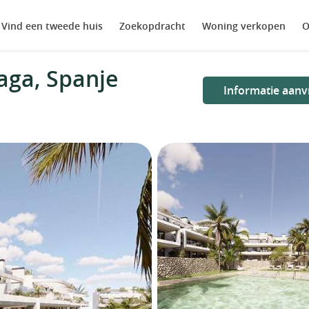
Vind een tweede huis
Zoekopdracht
Woning verkopen
O
aga, Spanje
Informatie aanv