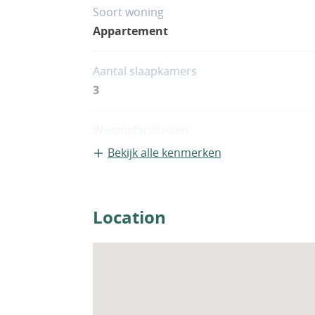
naar hoogwaardige appartementen in Estep
Soort woning
architectuur en uitgebreide voorzieningen
Appartement
Aantal slaapkamers
3
Woningfaciliteiten
Zwembad
Bekijk alle kenmerken
Location