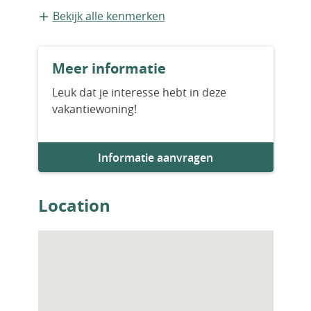
Nieuwbouw
Bekijk alle kenmerken
Aantal slaapkamers
Meer informatie
2
Leuk dat je interesse hebt in deze
vakantiewoning!
Aantal badkamers
2
Informatie aanvragen
Parkeervoorziening
1
Location