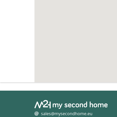
sales@mysecondhome.eu