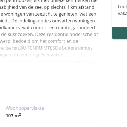
n penthouses, elk met unieke kenmerken die
Leuk
nabijheid van de zee, op slechts 1 km afstand,
vak
de woningen van zeezicht te genieten, wat een
 biedt. De indelingsopties omvatten woningen
badkamers, wat comfort en ruimte garandeert
 de kust zoeken. Deze residentie onderscheidt
twerp, bedoeld om het comfort en de
ximaliseren.BUITENRUIMTESDe buitenruimtes
tworpen om een ongeëvenaarde
eeft een privéterras, ideaal om te genieten van
. Bovendien bevatten sommige woningen een
zon. De privé tuinen, beschikbaar in bepaalde
oor persoonlijk genot. De pergola’s die op de
eugje elegantie en functionaliteit toe,
itenruimtes kan worden genoten. De nabijheid
activiteiten een integraal onderdeel van het
Woonoppervlakte
NRUIMTESHet interieur van de woningen is
2
107 m
comfort. De porseleinen tegelvloeren bieden
rwijl de elektrische rolluiken en video-