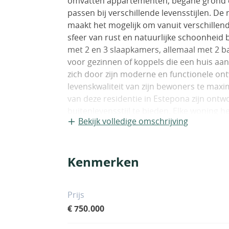
omvatten appartementen, begane grond e
passen bij verschillende levensstijlen. De 
maakt het mogelijk om vanuit verschillen
sfeer van rust en natuurlijke schoonheid
met 2 en 3 slaapkamers, allemaal met 2 
voor gezinnen of koppels die een huis aan
zich door zijn moderne en functionele on
levenskwaliteit van zijn bewoners te ma
van deze residentie in Estepona zijn on
buitenlevensstijl te bieden. Elke woning h
Bekijk volledige omschrijving
het zeezicht en het mediterrane klimaat
solarium, perfect om te ontspannen in de 
typologieën, bieden extra groene ruimte v
Kenmerken
terrassen zijn geïnstalleerd, voegen een vl
waardoor het hele jaar door van deze bu
van de zee, op slechts 1 km, maakt buiten
Prijs
dagelijks leven in deze residentie.BINNE
€ 750.000
ontworpen met een focus op kwaliteit en 
duurzaamheid en een moderne afwerking, te