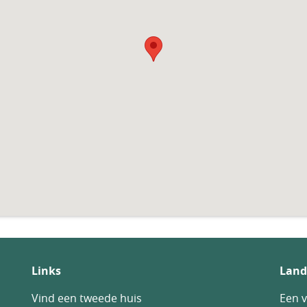
Links
Land
Vind een tweede huis
Een v