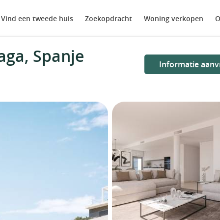
Vind een tweede huis
Zoekopdracht
Woning verkopen
O
aga, Spanje
Informatie aanv