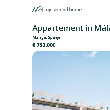
Skip
MySecondHome
to
content
Appartement in Mál
Málaga, Spanje
€ 750.000
Nieuw