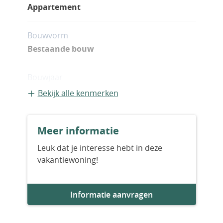
Appartement
Bouwvorm
Bestaande bouw
Bouwjaar
2028
Bekijk alle kenmerken
Aantal slaapkamers
Meer informatie
2
Leuk dat je interesse hebt in deze
vakantiewoning!
Aantal badkamers
2
Informatie aanvragen
Woningfaciliteiten
Zwembad