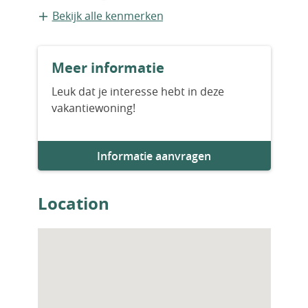
zolder.
Appartement
Bekijk alle kenmerken
Bouwvorm
Meer informatie
Bestaande bouw
Leuk dat je interesse hebt in deze
vakantiewoning!
Aantal slaapkamers
1
Informatie aanvragen
Aantal badkamers
1
Location