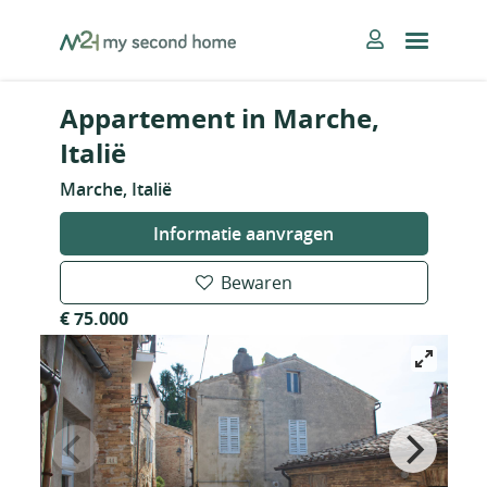
Skip
MySecondHome
to
content
Appartement in Marche,
Italië
Marche, Italië
Informatie aanvragen
Bewaren
€ 75.000