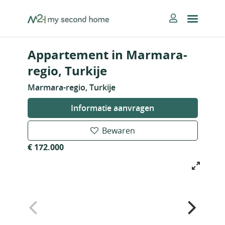
Skip
MySecondHome
to
content
Appartement in Marmara-
regio, Turkije
Marmara-regio, Turkije
Informatie aanvragen
Bewaren
€ 172.000