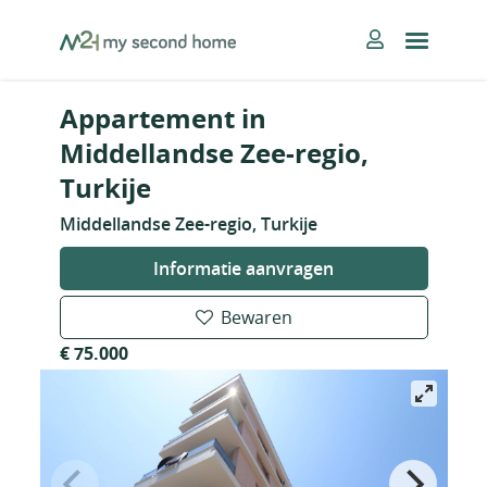
Skip
MySecondHome
to
content
Appartement in
Middellandse Zee-regio,
Turkije
Middellandse Zee-regio, Turkije
Informatie aanvragen
Bewaren
€ 75.000