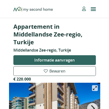
Skip
MySecondHome
to
content
Appartement in
Middellandse Zee-regio,
Turkije
Middellandse Zee-regio, Turkije
Informatie aanvragen
Bewaren
€ 220.000