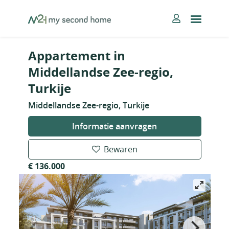
Skip
MySecondHome
to
content
Appartement in
Middellandse Zee-regio,
Turkije
Middellandse Zee-regio, Turkije
Informatie aanvragen
Bewaren
€ 136.000