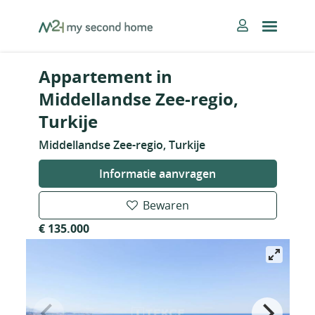
Skip
MySecondHome
to
content
Appartement in
Middellandse Zee-regio,
Turkije
Middellandse Zee-regio, Turkije
Informatie aanvragen
Bewaren
€ 135.000