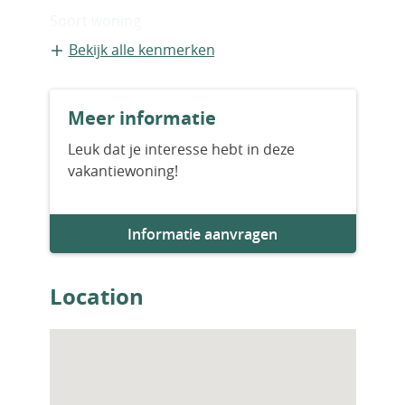
Soort woning
Appartement
Bekijk alle kenmerken
Bouwvorm
Meer informatie
Bestaande bouw
Leuk dat je interesse hebt in deze
vakantiewoning!
Bouwjaar
2026
Informatie aanvragen
Aantal slaapkamers
1
Location
Aantal badkamers
1
Woningfaciliteiten