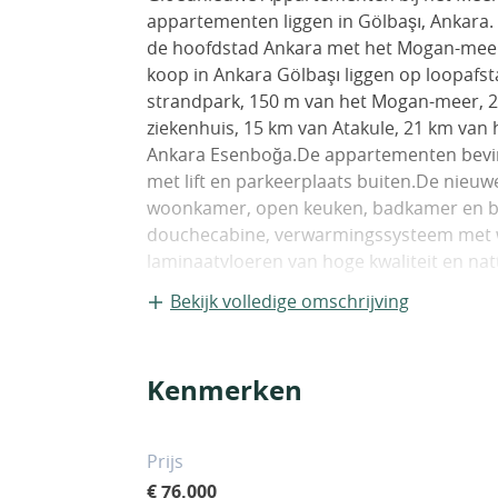
appartementen liggen in Gölbaşı, Ankara. 
de hoofdstad Ankara met het Mogan-mee
koop in Ankara Gölbaşı liggen op loopafst
strandpark, 150 m van het Mogan-meer, 2 
ziekenhuis, 15 km van Atakule, 21 km van 
Ankara Esenboğa.De appartementen bevind
met lift en parkeerplaats buiten.De nieu
woonkamer, open keuken, badkamer en ba
douchecabine, verwarmingssysteem met 
laminaatvloeren van hoge kwaliteit en nat
Bekijk volledige omschrijving
Kenmerken
Prijs
€ 76.000