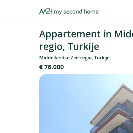
Skip
MySecondHome
to
content
Appartement in Midd
regio, Turkije
Middellandse Zee-regio, Turkije
€ 76.000