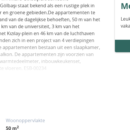
Me
Gölbaşı staat bekend als een rustige plek in
r en groene gebieden.De appartementen te
Leuk
and van de dagelijkse behoeften, 50 m van het
vak
km van de universiteit, 3 km van het
het Kızılay-plein en 46 km van de luchthaven
en zich in een project van 4 verdiepingen
we appartementen bestaan uit een slaapkamer,
lkon. De appartementen zijn voorzien van
warmtedeelmeter, inbouwkeukenset,
te vloeren. ESB-00234
Woonoppervlakte
2
50 m