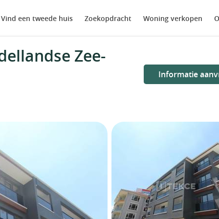
Vind een tweede huis
Zoekopdracht
Woning verkopen
O
ellandse Zee-
Informatie aanv