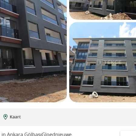
Kaart
 in Ankara GölbaşıGloednieuwe