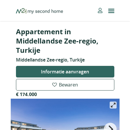
Skip
MySecondHome
to
content
Appartement in
Middellandse Zee-regio,
Turkije
Middellandse Zee-regio, Turkije
Informatie aanvragen
Bewaren
€ 174.000