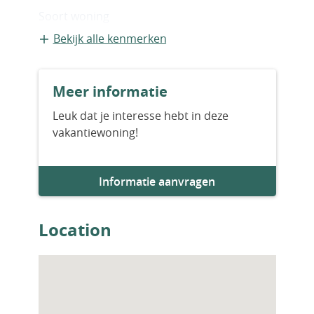
verwarmings- en waterinstallaties, binnen-
Soort woning
en buitendeuren, badkamer- en
Appartement
Bekijk alle kenmerken
keukenkastjes en badkamermeubels. AYT-
03546
Bouwvorm
Meer informatie
Bestaande bouw
Leuk dat je interesse hebt in deze
vakantiewoning!
Bouwjaar
2026
Informatie aanvragen
Aantal slaapkamers
1
Location
Aantal badkamers
1
Woningfaciliteiten