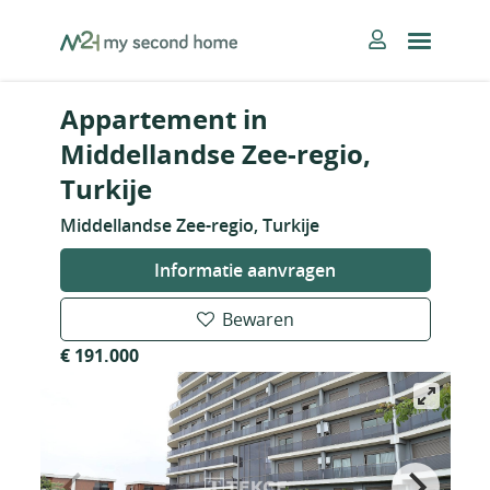
Skip
MySecondHome
to
content
Appartement in
Middellandse Zee-regio,
Turkije
Middellandse Zee-regio, Turkije
Informatie aanvragen
Bewaren
€ 191.000