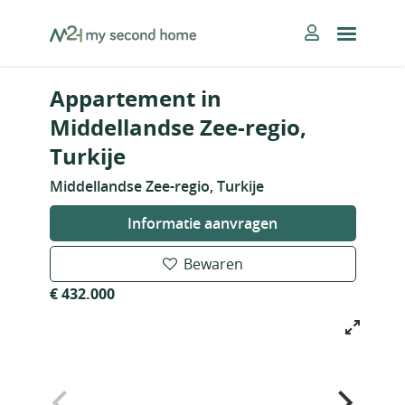
Skip
MySecondHome
to
content
Appartement in
Middellandse Zee-regio,
Turkije
Middellandse Zee-regio, Turkije
Informatie aanvragen
Bewaren
€ 432.000