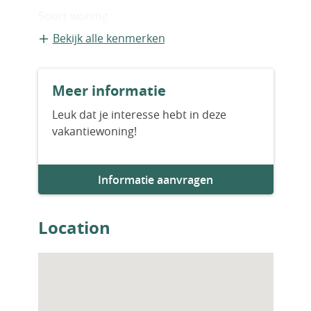
Soort woning
Appartement
Bekijk alle kenmerken
Bouwvorm
Meer informatie
Bestaande bouw
Leuk dat je interesse hebt in deze
vakantiewoning!
Aantal slaapkamers
4
Informatie aanvragen
Aantal badkamers
3
Location