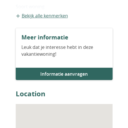
buitendeuren, badkamer- en keukenkasten,
Soort woning
banken, PVC-ramen, dubbele beglazing en
Appartement
Bekijk alle kenmerken
hoogwaardige geluids- en warmte-isolatie.
AYT-02445
Bouwvorm
Meer informatie
Bestaande bouw
Leuk dat je interesse hebt in deze
vakantiewoning!
Bouwjaar
2024
Informatie aanvragen
Aantal slaapkamers
2
Location
Aantal badkamers
1
Woningfaciliteiten