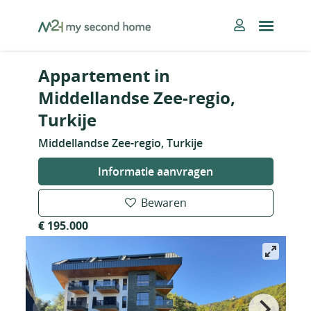
Skip
MySecondHome
to
content
Appartement in
Middellandse Zee-regio,
Turkije
Middellandse Zee-regio, Turkije
Informatie aanvragen
Bewaren
€ 195.000