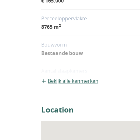
€ 165.000
Perceeloppervlakte
2
8765 m
Bouwvorm
Bestaande bouw
Aantal slaapkamers
2
Bekijk alle kenmerken
Woningfaciliteiten
Airco
Location
Sauna
Zwembad