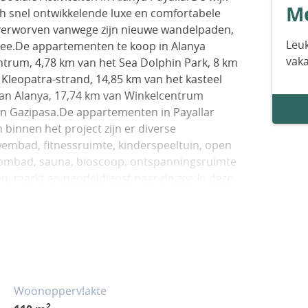
Me
ich snel ontwikkelende luxe en comfortabele
verworven vanwege zijn nieuwe wandelpaden,
Leuk
 zee.De appartementen te koop in Alanya
vak
ntrum, 4,78 km van het Sea Dolphin Park, 8 km
Kleopatra-strand, 14,85 km van het kasteel
van Alanya, 17,74 km van Winkelcentrum
n Gazipasa.De appartementen in Payallar
 binnen het project zijn er diverse
embad, fitnessruimte, kinderspeeltuin, open
toombad, sauna, bioscoop, ontspanningsruimte
len, markt en pendeldienst naar de zee.In deze
terialen gebruikt, waaronder stalen deuren,
endeuren met MDF-panelen. AYT-02874
Woonoppervlakte
2