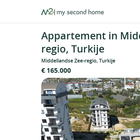
Skip
MySecondHome
to
content
Appartement in Midd
regio, Turkije
Middellandse Zee-regio, Turkije
€ 165.000