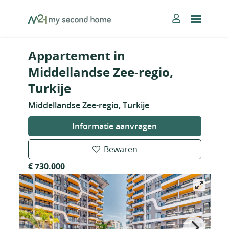
Skip
MySecondHome
to
content
Appartement in
Middellandse Zee-regio,
Turkije
Middellandse Zee-regio, Turkije
Informatie aanvragen
Bewaren
€ 730.000