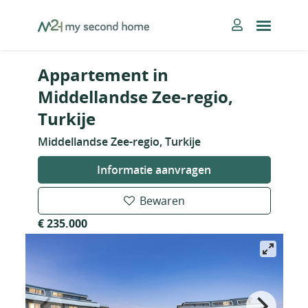
Skip
MySecondHome
to
content
Appartement in
Middellandse Zee-regio,
Turkije
Middellandse Zee-regio, Turkije
Informatie aanvragen
Bewaren
€ 235.000