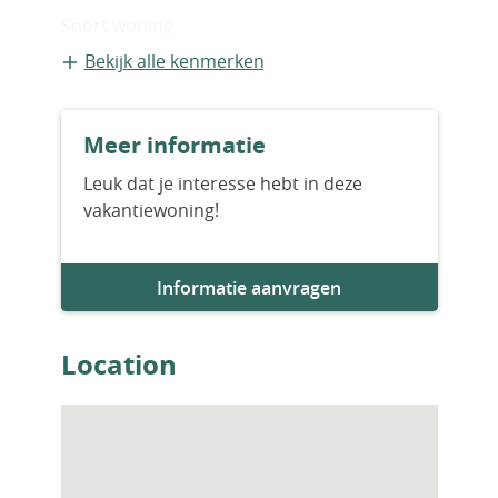
verwarmings- en waterinstallaties, binnen-
Soort woning
en buitendeuren, badkamer- en
Appartement
Bekijk alle kenmerken
keukenkastjes en badkamermeubels. AYT-
03546
Bouwvorm
Meer informatie
Bestaande bouw
Leuk dat je interesse hebt in deze
vakantiewoning!
Bouwjaar
2026
Informatie aanvragen
Aantal slaapkamers
2
Location
Aantal badkamers
2
Woningfaciliteiten