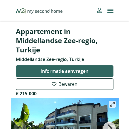
Skip
MySecondHome
to
content
Appartement in
Middellandse Zee-regio,
Turkije
Middellandse Zee-regio, Turkije
Informatie aanvragen
Bewaren
€ 215.000