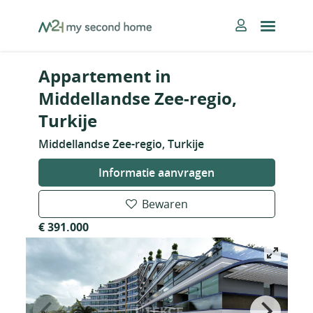
Skip
MySecondHome
to
content
Appartement in
Middellandse Zee-regio,
Turkije
Middellandse Zee-regio, Turkije
Informatie aanvragen
Bewaren
€ 391.000